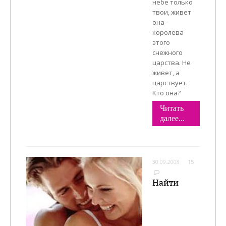
небе только
твои, живет
она -
королева
этого
снежного
царства. Не
живет, а
царствует.
Кто она?
Читать
далее...
30.09.2008
15
Найти