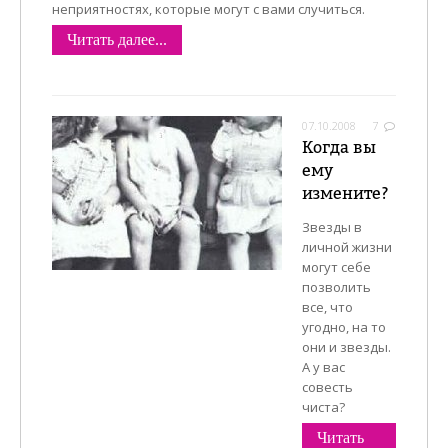
неприятностях, которые могут с вами случиться.
Читать далее...
07.10.2008
7
Когда вы
ему
измените?
Звезды в
личной жизни
могут себе
позволить
все, что
угодно, на то
они и звезды.
А у вас
совесть
чиста?
Читать