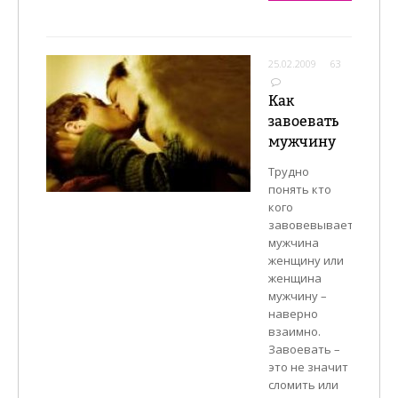
25.02.2009
63
Как
завоевать
мужчину
Трудно
понять кто
кого
завовевывает
мужчина
женщину или
женщина
мужчину –
наверно
взаимно.
Завоевать –
это не значит
сломить или