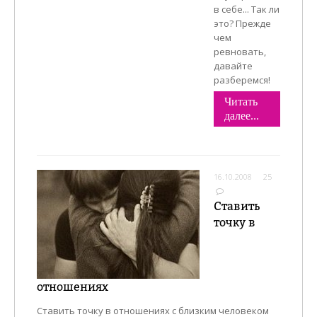
в себе... Так ли
это? Прежде
чем
ревновать,
давайте
разберемся!
Читать
далее...
16.10.2008
25
Ставить
точку в
отношениях
Ставить точку в отношениях с близким человеком