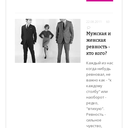
22.08.2011
60
Мужская и
женская
ревность -
кто кого?
Каждый из нас
когда нибудь
ревновал, не
важно как - "к
каждому
столбу" или
наоборот -
редко,
"втихую".
Ревность -
сильное
чувство,