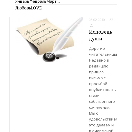
Январь
Февраль
Март
...
ЛюбовьLOVE
06.02.2010
82
Исповедь
души
Дорогие
читательницы!
Недавно в
редакцию
пришло
письмо с
просьбой
опубликовать
стихи
собственного
сочинения.
Мы с
удовольствием
это делаем и
в очередной