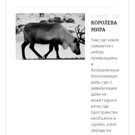
03.10.2008
2
КОРОЛЕВА
МИРА
Там, где земля
сливается с
небом,
превращаясь
в
безграничную
белоснежную
даль, где о
цивилизации
даже не
может идти и
речи, где
пространство
необъятно и
сурово, а все
звезды на