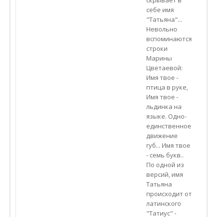
скрывает в
себе имя
"Татьяна"...
Невольно
вспоминаются
строки
Марины
Цветаевой:
Имя твое -
птица в руке,
Имя твое -
льдинка на
языке. Одно-
единственное
движение
губ... Имя твое
- семь букв..
По одной из
версий, имя
Татьяна
происходит от
латинского
"Татиус" -