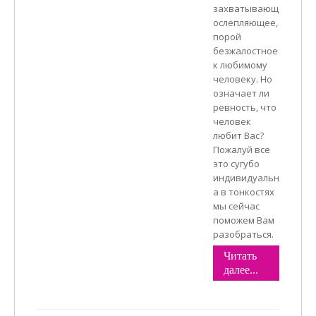
захватывающее,
ослепляющее,
порой
безжалостное
к любимому
человеку. Но
означает ли
ревность, что
человек
любит Вас?
Пожалуй все
это сугубо
индивидуально,
а в тонкостях
мы сейчас
поможем Вам
разобраться.
Читать
далее...