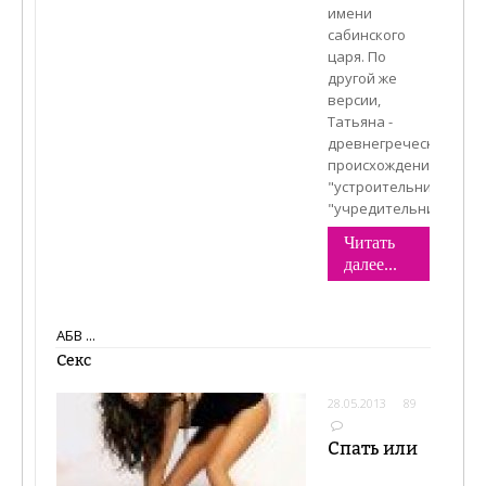
имени
сабинского
царя. По
другой же
версии,
Татьяна -
древнегреческого
происхождения:
"устроительница",
"учредительница".
Читать
далее...
А
Б
В
...
Секс
28.05.2013
89
Спать или