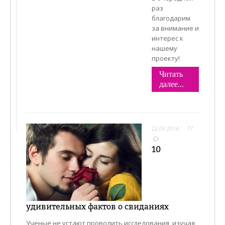
раз
благодарим
за внимание и
интерес к
нашему
проекту!
Читать
далее...
22.09.2014
77
10
удивительных фактов о свиданиях
Ученые не устают проводить исследования, изучая