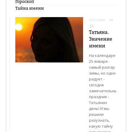
Гороскоп
ТЫ И ОН
Тайна имени
ОТДЫХ
25.01.2008
89
ЭНЦИКЛОПЕДИЯ
Татьяна.
Значение
КИНОАФИША
имени
На календаре
КАТАЛОГ
25 января -
самый разгар
зимы, но одно
радует -
сегодня
замечательный
праздник -
Татьянин
день! И мы
решили
разузнать,
какую тайну