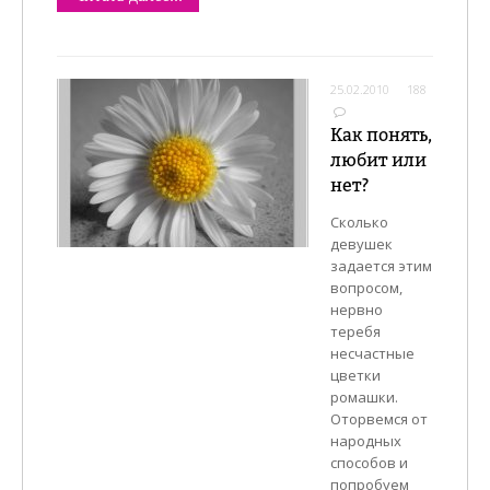
25.02.2010
188
Как понять,
любит или
нет?
Сколько
девушек
задается этим
вопросом,
нервно
теребя
несчастные
цветки
ромашки.
Оторвемся от
народных
способов и
попробуем