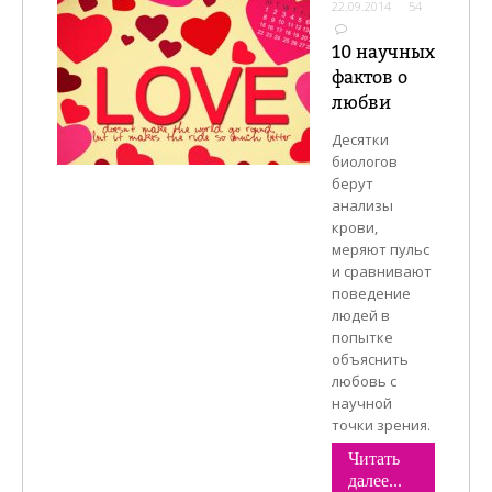
22.09.2014
54
10 научных
фактов о
любви
Десятки
биологов
берут
анализы
крови,
меряют пульс
и сравнивают
поведение
людей в
попытке
объяснить
любовь с
научной
точки зрения.
Читать
далее...