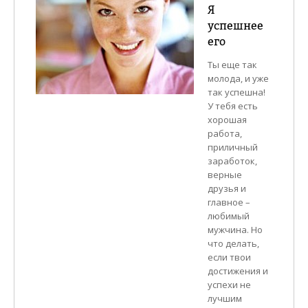
Я
успешнее
его
Ты еще так
молода, и уже
так успешна!
У тебя есть
хорошая
работа,
приличный
заработок,
верные
друзья и
главное –
любимый
мужчина. Но
что делать,
если твои
достижения и
успехи не
лучшим