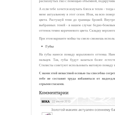
распахнутых глаз с
помощью объемной, подкручива
А если тебе хочется излучать блеск и тепло - тогда
мене
актуальному в этот сезон. Итак, на всю пове
цвета. Растушуй
тени до границы бровей. Внутре
выбранных теней - в нашем случае
бедно-бежевым
оттенок темно коричневого цвета. Складку верхнег
При этом варианте мэйка ты смело сможешь использ
Губы
На губы нанеси помаду кораллового оттенка. Нан
пальцев. Так, губы
будут казаться более естес
Стилисты советуют использовать матовую
помаду в
С нами этой ненастной осенью ты способна согре
тебе не составит труда избавиться от надоед
серыми глазами.
Комментарии
MIKA
22 июня 2010
Золотой макиях актуален осеннему ба