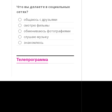
Что вы делаете в социальных
сетях?
общаюсь с друзьями
смотрю фильмы
обмениваюсь фотографиями
слушаю музыку
знакомлюсь
Телепрограмма