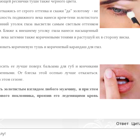
ющей реснички туши также черного цвета.
 откажись от серого оттенка и скажи "да" золотому - не
рхность подвижного века нанеси крем-тени золотистого
нний уголок глаза высветли самым светлым оттенком
. Ближе к внешнему уголку глаза нанеси насыщенный
о
века затемни также коричневыми тенями и растушуй их в сторону виска.
овать коричневую тушь и коричневый карандаш для глаз.
осить ее лучше поверх бальзама для губ и кончиками
твенными. От блеска этой осенью лучше отказаться.
 этом сезоне.
ть золотистым взглядом любого мужчину, и при
этом
ливого поклонника, пронзив его леденящими кровь
Ответ
Цит
лу!