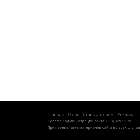
Главная
О нас
Стань автором
Реклама
Телефон администрации сайта: (831) 419-52-39
При перепечатке материалов сайта во всех случа