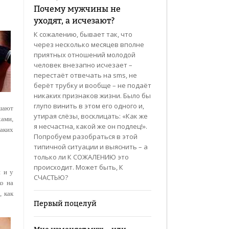
Почему мужчины не
уходят, а исчезают?
К сожалению, бывает так, что
через несколько месяцев вполне
приятных отношений молодой
человек внезапно исчезает –
перестаёт отвечать на sms, не
берёт трубку и вообще – не подаёт
никаких признаков жизни. Было бы
глупо винить в этом его одного и,
ьшают
утирая слёзы, восклицать: «Как же
хами,
я несчастна, какой же он подлец!».
Таких
Попробуем разобраться в этой
типичной ситуации и выяснить – а
только ли К СОЖАЛЕНИЮ это
происходит. Может быть, К
и и у
СЧАСТЬЮ?
ко на
 как
Первый поцелуй