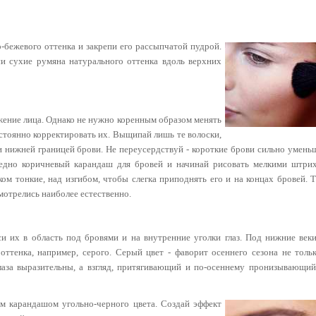
бежевого оттенка и закрепи его рассыпчатой пудрой.
си сухие румяна натурального оттенка вдоль верхних
ение лица. Однако не нужно коренным образом менять
стоянно корректировать их. Выщипай лишь те волоски,
и нижней границей брови. Не переусердствуй - короткие брови сильно умен
бледно коричневый карандаш для бровей и начинай рисовать мелкими штри
ом тонкие, над изгибом, чтобы слегка приподнять его и на концах бровей. 
мотрелись наиболее естественно.
и их в область под бровями и на внутренние уголки глаз. Под нижние
век
оттенка, например, серого. Серый цвет - фаворит осеннего
сезона не толь
лаза выразительны, а взгляд, притягивающий и
по-осеннему пронизывающий,
им карандашом угольно-черного цвета. Создай эффект