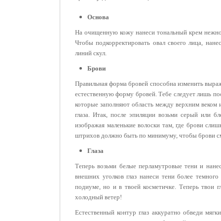
Основа
На очищенную кожу нанеси тональный крем нежно-
Чтобы
подкорректировать овал своего лица, нане
линий скул.
Брови
Правильная форма бровей способна изменить выраж
естественную форму бровей. Тебе следует лишь по
которые заполняют область между верхним веком 
глаза. Итак, после эпиляции возьми серый или 
изображая маленькие волоски там, где брови слишк
штрихов должно быть по минимуму, чтобы брови с
Глаза
Теперь возьми белые перламутровые тени и нанес
внешних уголков глаз нанеси тени более темного 
подиуме, но и в твоей косметичке. Теперь твои г
холодный ветер!
Естественный контур глаз аккуратно обведи мягк